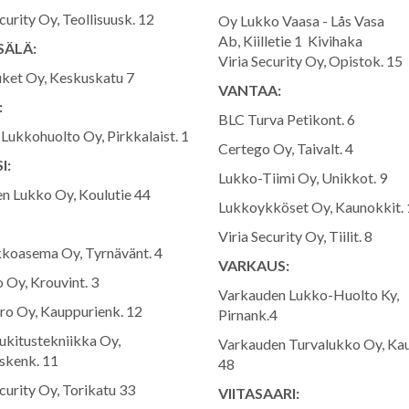
curity Oy, Teollisuusk. 12
Oy Lukko Vaasa - Lås Vasa
Ab, Kiilletie 1 Kivihaka
ÄLÄ:
Viria Security Oy, Opistok. 15
ket Oy, Keskuskatu 7
VANTAA:
:
BLC Turva Petikont. 6
Lukkohuolto Oy, Pirkkalaist. 1
Certego Oy, Taivalt. 4
I:
Lukko-Tiimi Oy, Unikkot. 9
n Lukko Oy, Koulutie 44
Lukkoykköset Oy, Kaunokkit.
Viria Security Oy, Tiilit. 8
koasema Oy, Tyrnävänt. 4
VARKAUS:
 Oy, Krouvint. 3
Varkauden Lukko-Huolto Ky,
o Oy, Kauppurienk. 12
Pirnank.4
ukitustekniikka Oy,
Varkauden Turvalukko Oy, Ka
skenk. 11
48
ecurity Oy, Torikatu 33
VIITASAARI: