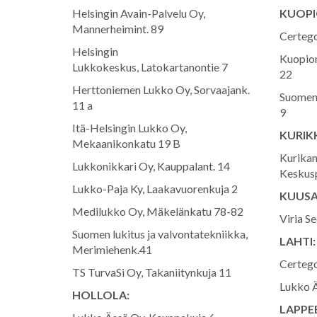
Helsingin Avain-Palvelu Oy,
KUOPI
Mannerheimint. 89
Certego
Helsingin
Kuopion
Lukkokeskus, Latokartanontie 7
22
Herttoniemen Lukko Oy, Sorvaajank.
Suomen 
11 a
9
Itä-Helsingin Lukko Oy,
KURIK
Mekaanikonkatu 19 B
Kurikan
Lukkonikkari Oy, Kauppalant. 14
Keskusp
Lukko-Paja Ky, Laakavuorenkuja 2
KUUS
Medilukko Oy, Mäkelänkatu 78-82
Viria Se
Suomen lukitus ja valvontatekniikka,
LAHTI:
Merimiehenk.41
Certego
TS TurvaSi Oy, Takaniitynkuja 11
Lukko Ä
HOLLOLA:
LAPPE