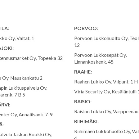
ILA:
PORVOO:
ko Oy, Valtat. 1
Porvoon Lukkohuolto Oy, Teoll
12
JOKI:
Porvoon Lukkosepät Oy,
ennusmarket Oy, Topeeka 32
Linnankoskenk. 45
RAAHE:
 Oy, Nauskankatu 2
Raahen Lukko Oy, Vilpunt. 1 H
pin Lukituspalvelu Oy,
Viria Security Oy, Kesäläntulli 
arenk. 7 B 5
RAISIO:
RVI:
Raision Lukko Oy, Varppeenau
nter Oy, Annaliisank. 7-9
RIIHIMÄKI:
Ä:
Riihimäen Lukkohuolto Oy, Va
lvelu Jaskan Rookki Oy,
4