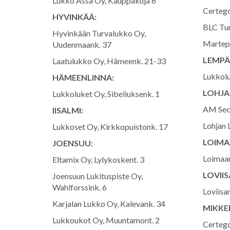
Lukko Ässä Oy, Kauppakuja 6
Certego
HYVINKÄÄ:
BLC Turv
Hyvinkään Turvalukko Oy,
Martepp
Uudenmaank. 37
LEMPÄ
Laatulukko Oy, Hämeenk. 21-33
Lukkolu
HÄMEENLINNA:
LOHJA
Lukkoluket Oy, Sibeliuksenk. 1
AM Secu
IISALMI:
Lohjan 
Lukkoset Oy, Kirkkopuistonk. 17
LOIMA
JOENSUU:
Loimaan
Eltamix Oy, Lylykoskent. 3
LOVIIS
Joensuun Lukituspiste Oy,
Wahlforssink. 6
Loviisa
Karjalan Lukko Oy, Kalevank. 34
MIKKEL
Lukkoukot Oy, Muuntamont. 2
Certego