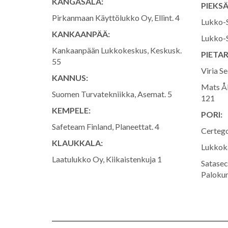
KANGASALA:
PIEKS
Pirkanmaan Käyttölukko Oy, Ellint. 4
Lukko-S
KANKAANPÄÄ:
Lukko-S
Kankaanpään Lukkokeskus, Keskusk.
PIETAR
55
Viria S
KANNUS:
Mats Å
Suomen Turvatekniikka, Asemat. 5
121
KEMPELE:
PORI:
Safeteam Finland, Planeettat. 4
Certego
KLAUKKALA:
Lukkoka
Laatulukko Oy, Kiikaistenkuja 1
Satasec
Palokun