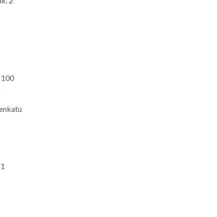
k. 2
. 100
2
äenkatu
 1