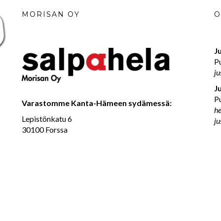
MORISAN OY
O
Ju
P
ju
J
P
Varastomme Kanta-Hämeen sydämessä:
h
Lepistönkatu 6
ju
30100 Forssa