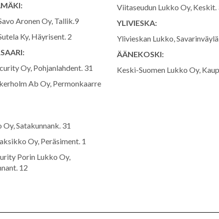
ÄMÄKI:
Viitaseudun Lukko Oy, Keskit.
avo Aronen Oy, Tallik.9
YLIVIESKA:
utela Ky, Häyrisent. 2
Ylivieskan Lukko, Savarinväylä
SAARI:
ÄÄNEKOSKI:
ecurity Oy, Pohjanlahdent. 31
Keski-Suomen Lukko Oy, Kaup
kerholm Ab Oy, Permonkaarre
 Oy, Satakunnank. 31
ksikko Oy, Peräsiment. 1
urity Porin Lukko Oy,
nant. 12