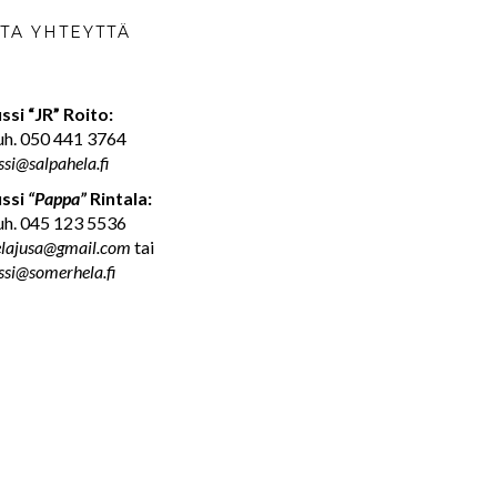
TA YHTEYTTÄ
ssi “JR” Roito:
uh. 050 441 3764
ssi@salpahela.fi
ussi
“Pappa”
Rintala:
uh. 045 123 5536
elajusa@gmail.com
tai
ssi@somerhela.fi