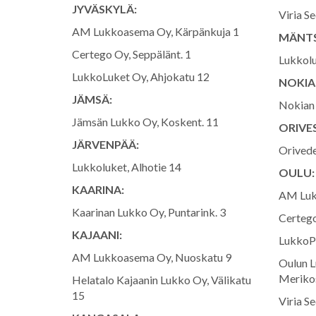
JYVÄSKYLÄ:
Viria Se
AM Lukkoasema Oy, Kärpänkuja 1
MÄNTS
Certego Oy, Seppälänt. 1
Lukkolu
LukkoLuket Oy, Ahjokatu 12
NOKIA
JÄMSÄ:
Nokian 
Jämsän Lukko Oy, Koskent. 11
ORIVES
JÄRVENPÄÄ:
Orivede
Lukkoluket, Alhotie 14
OULU:
KAARINA:
AM Luk
Kaarinan Lukko Oy, Puntarink. 3
Certego
KAJAANI:
LukkoPr
AM Lukkoasema Oy, Nuoskatu 9
Oulun L
Meriko
Helatalo Kajaanin Lukko Oy, Välikatu
15
Viria S