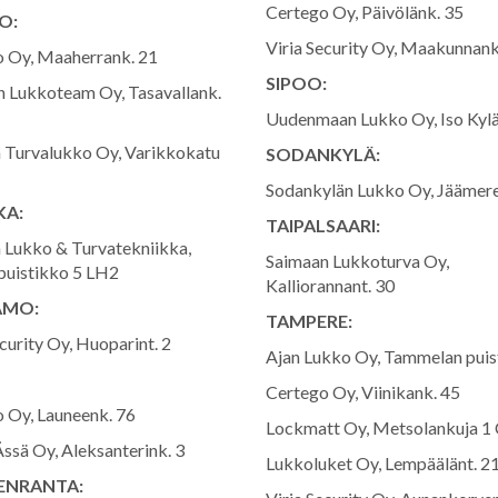
Certego Oy, Päivölänk. 35
O:
Viria Security Oy, Maakunnank
 Oy, Maaherrank. 21
SIPOO:
 Lukkoteam Oy, Tasavallank.
Uudenmaan Lukko Oy, Iso Kylä
Turvalukko Oy, Varikkokatu
SODANKYLÄ:
Sodankylän Lukko Oy, Jäämere
KA:
TAIPALSAARI:
 Lukko & Turvatekniikka,
Saimaan Lukkoturva Oy,
uistikko 5 LH2
Kalliorannant. 30
AMO:
TAMPERE:
curity Oy, Huoparint. 2
Ajan Lukko Oy, Tammelan puis
Certego Oy, Viinikank. 45
 Oy, Launeenk. 76
Lockmatt Oy, Metsolankuja 1
ssä Oy, Aleksanterink. 3
Lukkoluket Oy, Lempäälänt. 2
ENRANTA: