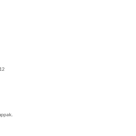
 12
uppak.