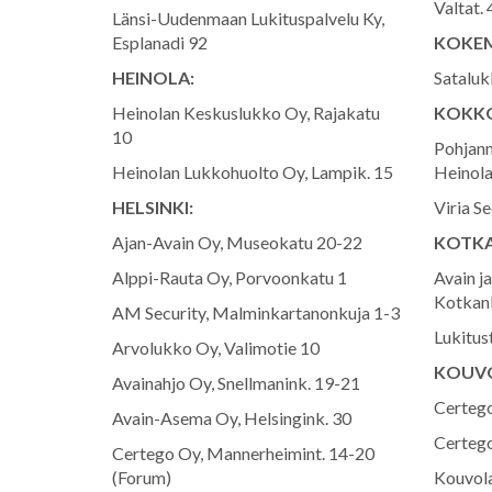
Valtat. 
Länsi-Uudenmaan Lukituspalvelu Ky,
Esplanadi 92
KOKE
HEINOLA:
Sataluk
Heinolan Keskuslukko Oy, Rajakatu
KOKKO
10
Pohjan
Heinolan Lukkohuolto Oy, Lampik. 15
Heinola
HELSINKI:
Viria Se
Ajan-Avain Oy, Museokatu 20-22
KOTKA
Alppi-Rauta Oy, Porvoonkatu 1
Avain j
Kotkank
AM Security, Malminkartanonkuja 1-3
Lukitus
Arvolukko Oy, Valimotie 10
KOUV
Avainahjo Oy, Snellmanink. 19-21
Certego
Avain-Asema Oy, Helsingink. 30
Certego
Certego Oy, Mannerheimint. 14-20
(Forum)
Kouvola