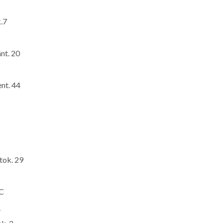
.7
nt. 20
nt. 44
tok. 29
 C
1