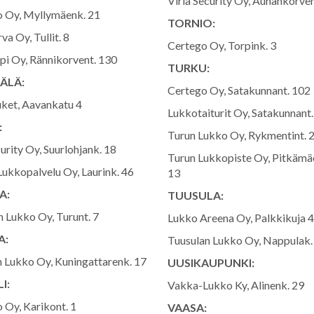
Viria Security Oy, Aunankorven
 Oy, Myllymäenk. 21
TORNIO:
a Oy, Tullit. 8
Certego Oy, Torpink. 3
i Oy, Rännikorvent. 130
TURKU:
ÄLÄ:
Certego Oy, Satakunnant. 102
ket, Aavankatu 4
Lukkotaiturit Oy, Satakunnant
:
Turun Lukko Oy, Rykmentint. 
rity Oy, Suurlohjank. 18
Turun Lukkopiste Oy, Pitkäm
Lukkopalvelu Oy, Laurink. 46
13
A:
TUUSULA:
 Lukko Oy, Turunt. 7
Lukko Areena Oy, Palkkikuja 4
A:
Tuusulan Lukko Oy, Nappulak.
n Lukko Oy, Kuningattarenk. 17
UUSIKAUPUNKI:
I:
Vakka-Lukko Ky, Alinenk. 29
 Oy, Karikont. 1
VAASA: