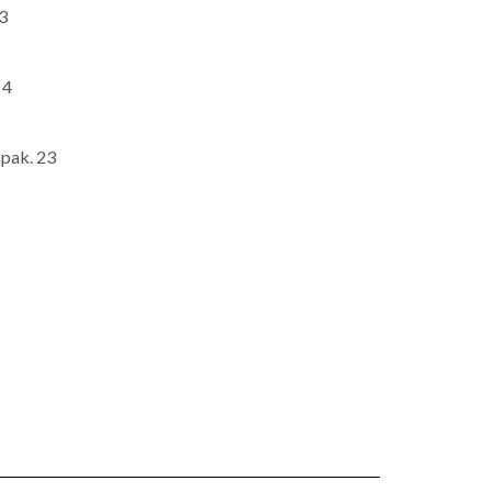
 3
 4
pak. 23