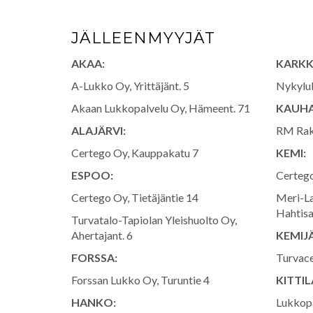
JÄLLEENMYYJÄT
AKAA:
KARKK
A-Lukko Oy, Yrittäjänt. 5
Nykyluk
Akaan Lukkopalvelu Oy, Hämeent. 71
KAUHA
ALAJÄRVI:
RM Rak
Certego Oy, Kauppakatu 7
KEMI:
ESPOO:
Certego
Certego Oy, Tietäjäntie 14
Meri-La
Hahtisa
Turvatalo-Tapiolan Yleishuolto Oy,
Ahertajant. 6
KEMIJÄ
FORSSA:
Turvace
Forssan Lukko Oy, Turuntie 4
KITTIL
HANKO:
Lukkopa