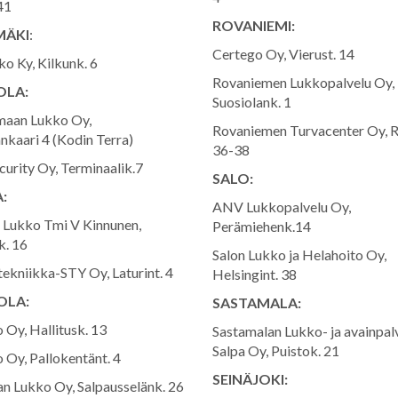
41
ROVANIEMI:
MÄKI
:
Certego Oy, Vierust. 14
ko Ky, Kilkunk. 6
Rovaniemen Lukkopalvelu Oy,
LA:
Suosiolank. 1
maan Lukko Oy,
Rovaniemen Turvacenter Oy, 
nkaari 4 (Kodin Terra)
36-38
curity Oy, Terminaalik.7
SALO:
:
ANV Lukkopalvelu Oy,
a Lukko Tmi V Kinnunen,
Perämiehenk.14
. 16
Salon Lukko ja Helahoito Oy,
tekniikka-STY Oy, Laturint. 4
Helsingint. 38
OLA:
SASTAMALA:
 Oy, Hallitusk. 13
Sastamalan Lukko- ja avainpal
Salpa Oy, Puistok. 21
 Oy, Pallokentänt. 4
SEINÄJOKI:
n Lukko Oy, Salpausselänk. 26